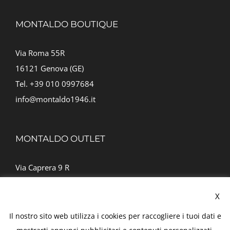
MONTALDO BOUTIQUE
Via Roma 55R
16121 Genova (GE)
Tel. +39 010 0997684
info@montaldo1946.it
MONTALDO OUTLET
Via Caprera 9 R
16146 Genova
X
Tel. +39 010 364519
outlet@montaldo1946.it
Il nostro sito web utilizza i cookies per raccogliere i tuoi dati e