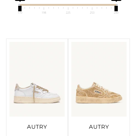
170
198
225
253
280
AUTRY
AUTRY