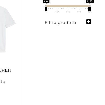
€94
€125
94
102
110
117
125
Filtra prodotti
UREN
ite