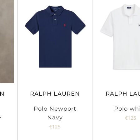
EN
RALPH LAUREN
RALPH LA
Polo Newport
Polo wh
e
Navy
€
125
€
125
zo