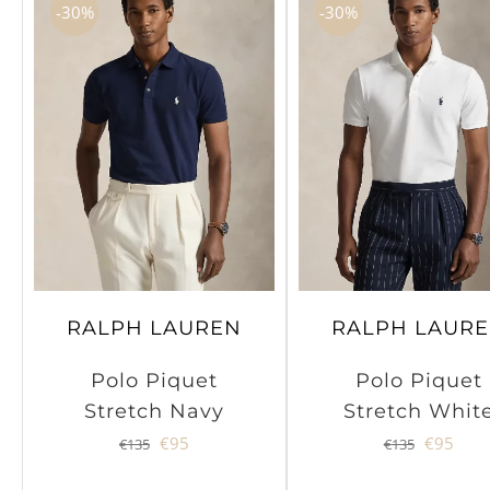
-30%
-30%
RALPH LAUREN
RALPH LAUR
Polo Piquet
Polo Piquet
Stretch Navy
Stretch Whit
Il
Il
Il
Il
€
95
€
95
€
135
€
135
prezzo
prezzo
prezzo
prez